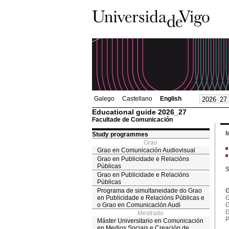
Galego
Castellano
English
Educational guide 2026_27
Facultade de Comunicación
M
Study programmes
Grao
Grao en Comunicación Audiovisual
Grao en Publicidade e Relacións
Públicas
S
Grao en Publicidade e Relacións
Públicas
Programa de simultaneidade do Grao
G
en Publicidade e Relacións Públicas e
G
o Grao en Comunicación Audi
G
G
Mestrado
P
Máster Universitario en Comunicación
en Medios Sociais e Creación de