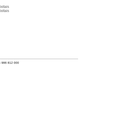
xitais
xitais
4 986 812 000