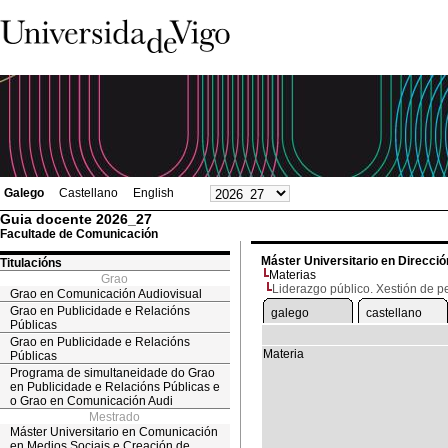
Galego
Castellano
English
Guia docente 2026_27
Facultade de Comunicación
Máster Universitario en Dirección
Titulacións
Materias
Grao
Liderazgo público. Xestión de p
Grao en Comunicación Audiovisual
Grao en Publicidade e Relacións
galego
castellano
Públicas
Grao en Publicidade e Relacións
Materia
Públicas
Programa de simultaneidade do Grao
en Publicidade e Relacións Públicas e
o Grao en Comunicación Audi
Mestrado
Máster Universitario en Comunicación
en Medios Sociais e Creación de