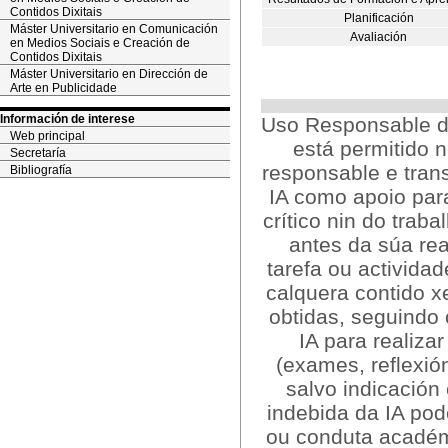
Contidos Dixitais
Planificación
Máster Universitario en Comunicación
Avaliación
en Medios Sociais e Creación de
Contidos Dixitais
Máster Universitario en Dirección de
Arte en Publicidade
Información de interese
Uso Responsable da 
Web principal
está permitido 
Secretaría
responsable e trans
Bibliografía
IA como apoio par
crítico nin do traba
antes da súa rea
tarefa ou activida
calquera contido x
obtidas, seguindo 
IA para realiza
(exames, reflexión
salvo indicación
indebida da IA po
ou conduta académ