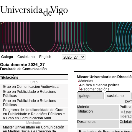
Galego
Castellano
English
Guia docente 2026_27
Facultade de Comunicación
Máster Universitario en Dirección
Titulacións
Materias
Grao
Política e ciencia política
Grao en Comunicación Audiovisual
Recomendacións
Grao en Publicidade e Relacións
Públicas
galego
castellano
Grao en Publicidade e Relacións
DAT
Públicas
Materia
Política
Programa de simultaneidade do Grao
Titulación
Máster 
en Publicidade e Relacións Públicas e
liderad
o Grao en Comunicación Audi
Descritores
Cr.totai
Mestrado
Máster Universitario en Comunicación
en Medios Sociais e Creación de
Resultados de Formación e Apre