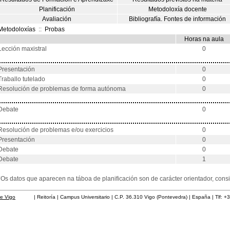
Planificación
Metodoloxía docente
Avaliación
Bibliografía. Fontes de información
Metodoloxías
::
Probas
Horas na aula
Lección maxistral
0
Presentación
0
Traballo tutelado
0
Resolución de problemas de forma autónoma
0
Debate
0
Resolución de problemas e/ou exercicios
0
Presentación
0
Debate
0
Debate
1
*Os datos que aparecen na táboa de planificación son de carácter orientador, co
de Vigo
| Reitoría | Campus Universitario | C.P. 36.310 Vigo (Pontevedra) | España | Tlf: +