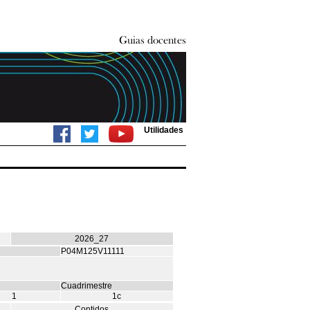
Utilidades
2026_27
P04M125V11111
Cuadrimestre
1
1c
Contidos