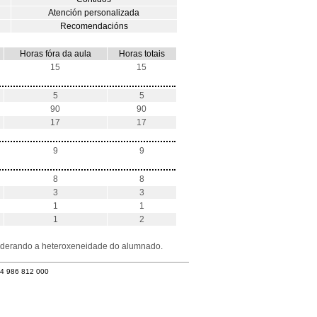
Atención personalizada
Recomendacións
Horas fóra da aula
Horas totais
15
15
5
5
90
90
17
17
9
9
8
8
3
3
1
1
1
2
nsiderando a heteroxeneidade do alumnado.
34 986 812 000