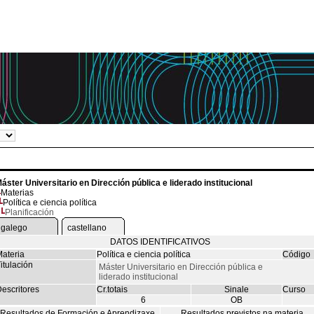
áster Universitario en Dirección pública e liderado institucional
Materias
Política e ciencia política
Planificación
galego
castellano
DATOS IDENTIFICATIVOS
ateria
Política e ciencia política
Código
itulación
Máster Universitario en Dirección pública e
liderado institucional
escritores
Cr.totais
Sinale
Curso
6
OB
Resultados de Formación e Aprendizaxe
Resultados previstos na materia