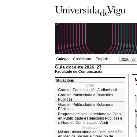
Galego
Castellano
English
Guia docente 2026_27
Facultade de Comunicación
M
Titulacións
Grao
Grao en Comunicación Audiovisual
Grao en Publicidade e Relacións
Públicas
Grao en Publicidade e Relacións
Públicas
M
Programa de simultaneidade do Grao
T
en Publicidade e Relacións Públicas e
o Grao en Comunicación Audi
D
Mestrado
Máster Universitario en Comunicación
en Medios Sociais e Creación de