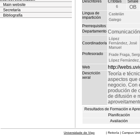
Descritores
Cr.totais
Sinale
Main website
6
OB
Secretaría
Lingua de
Castelán
Bibliografía
impartición
Galego
Prerrequisitos
Departamento
Comunicación 
López
Coordinador/a
Fernández, José
Manuel
Profesorado
Frade Fraga, Serg
López Fernández,
http://webs.uv
Web
Descrición
Teoría e técni
xeral
aspectos que 
negocio. Con 
produción de c
de difusión e 
aproveitamento
Resultados de Formación e Apr
Planificación
Avaliación
Universidade de Vigo
| Reitoría | Campus Universit