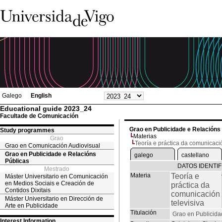
Galego
English
Educational guide 2023_24
Facultade de Comunicación
Grao en Publicidade e Relacións
Study programmes
Materias
Grao
Teoría e práctica da comunicació
Grao en Comunicación Audiovisual
Grao en Publicidade e Relacións
galego
castellano
Públicas
DATOS IDENTIF
Mestrado
Materia
Teoría e
Máster Universitario en Comunicación
en Medios Sociais e Creación de
práctica da
Contidos Dixitais
comunicación
Máster Universitario en Dirección de
televisiva
Arte en Publicidade
Titulación
Grao en Publicida
Interest Information