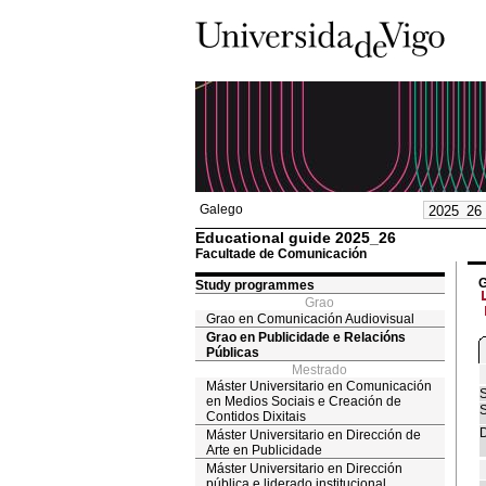
Galego
Educational guide 2025_26
Facultade de Comunicación
G
Study programmes
Grao
Grao en Comunicación Audiovisual
Grao en Publicidade e Relacións
Públicas
Mestrado
Máster Universitario en Comunicación
S
en Medios Sociais e Creación de
S
Contidos Dixitais
D
Máster Universitario en Dirección de
Arte en Publicidade
Máster Universitario en Dirección
pública e liderado institucional