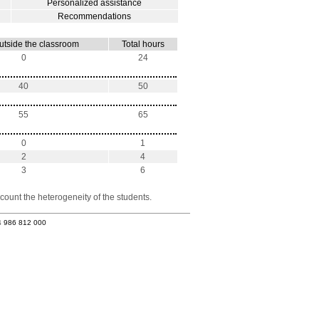
Personalized assistance
Recommendations
utside the classroom
Total hours
0
24
40
50
55
65
0
1
2
4
3
6
count the heterogeneity of the students.
4 986 812 000