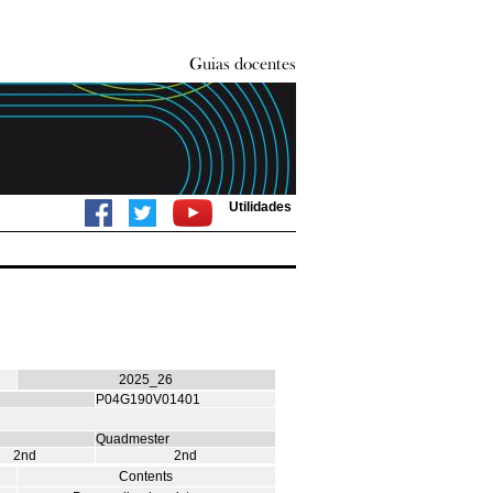
Utilidades
2025_26
P04G190V01401
Quadmester
2nd
2nd
Contents