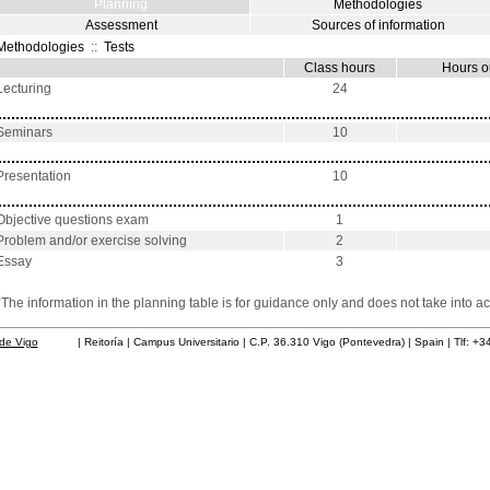
Planning
Methodologies
Assessment
Sources of information
Methodologies
::
Tests
Class hours
Hours o
Lecturing
24
Seminars
10
Presentation
10
Objective questions exam
1
Problem and/or exercise solving
2
Essay
3
*The information in the planning table is for guidance only and does not take into ac
de Vigo
| Reitoría | Campus Universitario | C.P. 36.310 Vigo (Pontevedra) | Spain | Tlf: +3