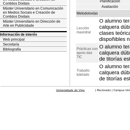
Planificación
Contidos Dixitais
Avaliación
Máster Universitario en Comunicación
en Medios Sociais e Creación de
Metodoloxías
Contidos Dixitais
O alumno terá
Máster Universitario en Dirección de
Arte en Publicidade
calquera dúb
Lección
maxistral
clases teóric
Información de interés
dispoñibles 
Web principal
Secretaría
O alumno terá
Prácticas con
Bibliografía
calquera dúbi
apoio das
TIC
de titorías 
O alumno terá
Traballo
calquera dúbi
tutelado
de titorías 
Universidade de Vigo
| Rectorado | Campus Universit