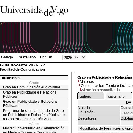
Galego
Castellano
English
Guia docente 2026_27
Facultad de Comunicación
Grao en Publicidade e Relacións
Titulaciones
Materias
Grado
Comunicación: Teoría e técnica
Grao en Comunicación Audiovisual
Atención personalizada
Grao en Publicidade e Relacións
Públicas
galego
castellano
Grao en Publicidade e Relacións
DAT
Públicas
Materia
Comunic
Programa de simultaneidade do Grao
Titulación
Grao e
en Publicidade e Relacións Públicas e
Descritores
Cr.totai
o Grao en Comunicación Audi
Máster
Máster Universitario en Comunicación
Resultados de Formación e Apre
en Medios Sociais e Creación de