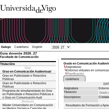
Galego
Castellano
English
Guia docente 2026_27
Facultade de Comunicación
Grado en Comunicación Audiovi
Titulacións
Asignaturas
Grao
Entornos virtuales en comunica
Grao en Comunicación Audiovisual
Planificación
Grao en Publicidade e Relacións
Públicas
castellano
Grao en Publicidade e Relacións
DAT
Públicas
Asignatura
Entorno
Programa de simultaneidade do Grao
Titulacion
Grado 
en Publicidade e Relacións Públicas e
Descriptores
Cr.total
o Grao en Comunicación Audi
Mestrado
Máster Universitario en Comunicación
Resultados de Formación y Apre
en Medios Sociais e Creación de