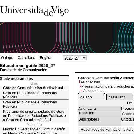
Galego
Castellano
English
Educational guide 2026_27
Facultade de Comunicación
Grado en Comunicación Audiovi
Study programmes
Asignaturas
Grao
Programación para productos a
Grao en Comunicación Audiovisual
Metodologías
Grao en Publicidade e Relacións
Públicas
galego
castellano
Grao en Publicidade e Relacións
DAT
Públicas
Asignatura
Program
Programa de simultaneidade do Grao
Titulacion
Grado 
en Publicidade e Relacións Públicas e
Descriptores
Cr.total
o Grao en Comunicación Audi
Mestrado
Máster Universitario en Comunicación
Resultados de Formación y Apre
en Medios Sociais e Creación de