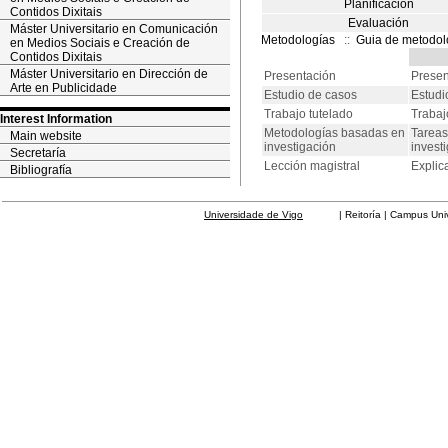
Planificación
Contidos Dixitais
Evaluación
Máster Universitario en Comunicación
Metodologías
::
Guia de metodol
en Medios Sociais e Creación de
Contidos Dixitais
Máster Universitario en Dirección de
Presentación
Presen
Arte en Publicidade
Estudio de casos
Estudi
Trabajo tutelado
Trabaj
Interest Information
Metodologías basadas en
Tareas
Main website
investigación
invest
Secretaría
Lección magistral
Explic
Bibliografía
Universidade de Vigo
| Reitoría | Campus Universit