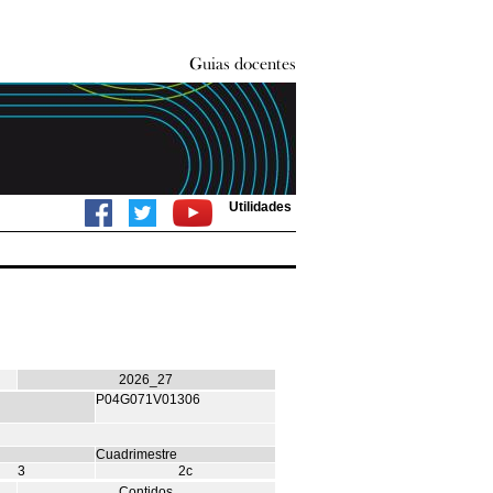
Utilidades
2026_27
P04G071V01306
Cuadrimestre
3
2c
Contidos