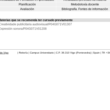
Planificación
Metodoloxía docente
Avaliación
Bibliografía. Fontes de información
aterias que se recomenda ter cursado previamente
Creatividade publicitaria audiovisual/P04G071V01307
Expresión sonora/P04G071V01208
de Vigo
| Reitoría | Campus Universitario | C.P. 36.310 Vigo (Pontevedra) | Spain | Tlf: +3