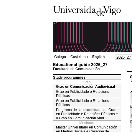
Galego
Castellano
English
Educational guide 2026_27
Facultade de Comunicación
G
Study programmes
Grao
Grao en Comunicación Audiovisual
Grao en Publicidade e Relacións
Públicas
Grao en Publicidade e Relacións
Públicas
M
Programa de simultaneidade do Grao
en Publicidade e Relacións Públicas e
T
o Grao en Comunicación Audi
D
Mestrado
Máster Universitario en Comunicación
en Medios Sociais e Creación de