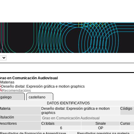
rao en Comunicación Audiovisual
Materias
Deseño dixital: Expresión gráfica e motion graphics
Recomendacións
galego
castellano
DATOS IDENTIFICATIVOS
ateria
Deseño dixital: Expresión gráfica e motion
Código
graphics
itulación
Grao en Comunicación Audiovisual
escritores
Cr.totais
Sinale
Curso
6
OP
Resultados de Formación e Aprendizaxe
Resultados previstos na materia