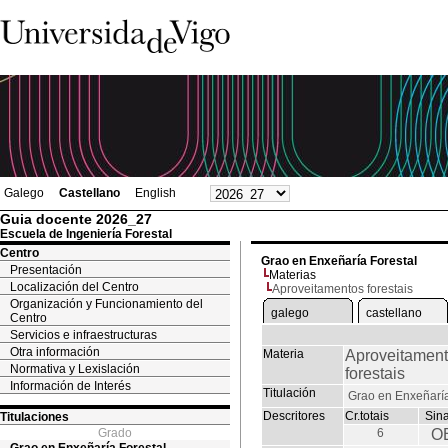
Galego
Castellano
English
Guia docente 2026_27
Escuela de Ingeniería Forestal
Centro
Grao en Enxeñaría Forestal
Presentación
Materias
Localización del Centro
Aproveitamentos forestais
Organización y Funcionamiento del
galego
castellano
Centro
Servicios e infraestructuras
Otra información
Materia
Aproveitamen
Normativa y Lexislación
forestais
Información de Interés
Titulación
Grao en Enxeñaría
Descritores
Cr.totais
Sin
Titulaciones
Grado
6
O