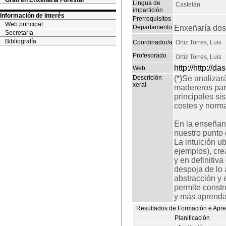
Grao en Enxeñaría Forestal
Lingua de
Castelán
impartición
Información de interés
Prerrequisitos
Web principal
Departamento
Enxeñaría dos
Secretaría
Bibliografía
Coordinador/a
Ortiz Torres, Luis
Profesorado
Ortiz Torres, Luis
http://http://
Web
Descrición
(*)Se analizar
xeral
madereros para
principales s
costes y norm
En la enseñanz
nuestro punto d
La intuición u
ejemplos), cre
y en definitiv
despoja de lo 
abstracción y 
permite constr
y más aprenda 
Resultados de Formación e Apr
Planificación