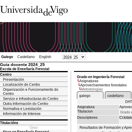
Galego
Castellano
English
Guia docente 2024_25
Escola de Enxeñaría Forestal
Centro
Grado en Ingeniería Forestal
Presentación
Asignaturas
Localización do Centro
Aprovechamientos forestales
Metodologías
Organización e Funcionamento do
Centro
galego
castellano
Servizo e Infrastructuras do Centro
DAT
Outra Información do Centro
Asignatura
Aprovec
Normativa e Lexislación
Titulacion
Grado e
Información de Interese
Descriptores
Cr.total
Titulacións
Grao
Resultados de Formación y Apre