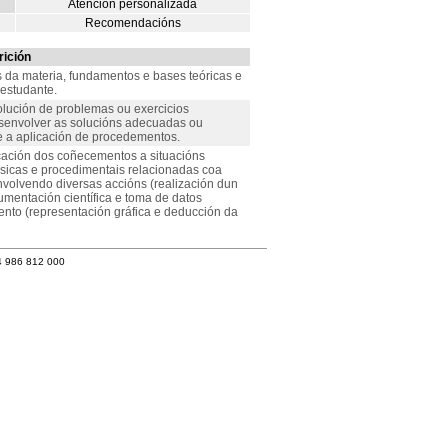
Atención personalizada
Recomendacións
ición
s da materia, fundamentos e bases teóricas e
 estudante.
solución de problemas ou exercicios
senvolver as solucións adecuadas ou
e a aplicación de procedementos.
icación dos coñecementos a situacións
ásicas e procedimentais relacionadas coa
nvolvendo diversas accións (realización dun
mentación científica e toma de datos
ento (representación gráfica e deducción da
4 986 812 000