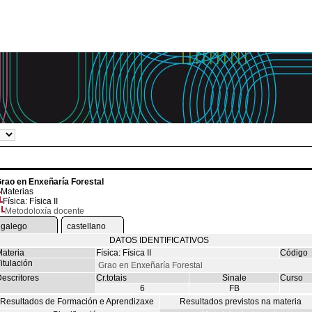
rao en Enxeñaría Forestal
Materias
Física: Física II
Metodoloxía docente
galego
castellano
DATOS IDENTIFICATIVOS
ateria
Física: Física II
Código
itulación
Grao en Enxeñaría Forestal
escritores
Cr.totais
Sinale
Curso
6
FB
Resultados de Formación e Aprendizaxe
Resultados previstos na materia