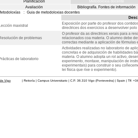
Planificación
Metodoloxía docente
Avaliación
Bibliografía. Fontes de información
etodoloxías
::
Guia de metodoloxias docentes
Descr
Exposición por parte do profesor dos contido
Lección maxistral
directrices dos exercicios a desenvolver polo
O profesor da as directrices xerais para a re
Resolución de problemas
relacionados coa materia. O alumno debe de
correctas mediante a aplicación de fórmulas 
Actividades realizadas no laboratorio de apl
concretas e de adquisición de habilidades b
materia. O alumno adopta un rol activo, dese
Prácticas de laboratorio
experimento, montaxe, manipulación de instru
experimentais) para construir o seu coñecem
lei física que rixe o experimento).
de Vigo
| Reitoría | Campus Universitario | C.P. 36.310 Vigo (Pontevedra) | Spain | Tlf: +3