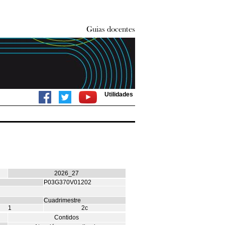
Utilidades
2026_27
P03G370V01202
Cuadrimestre
1
2c
Contidos