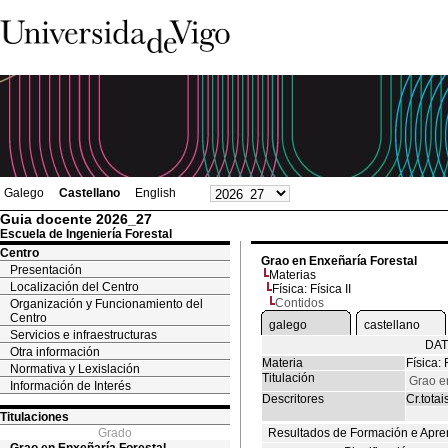
Galego
Castellano
English
Guia docente 2026_27
Escuela de Ingeniería Forestal
Centro
Grao en Enxeñaría Forestal
Presentación
Materias
Localización del Centro
Física: Física II
Contidos
Organización y Funcionamiento del
Centro
galego
castellano
Servicios e infraestructuras
DAT
Otra información
Materia
Física: F
Normativa y Lexislación
Titulación
Grao e
Información de Interés
Descritores
Cr.totai
Titulaciones
Grado
Resultados de Formación e Apre