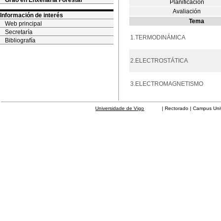
Grao en Enxeñaría Forestal
Planificación
Avaliación
Información de interés
Tema
Web principal
Secretaría
1.TERMODINÁMICA
Bibliografía
2.ELECTROSTÁTICA
3.ELECTROMAGNETISMO
Universidade de Vigo
| Rectorado | Campus Universit