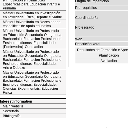
e Innovación en Didácticas
Lingua de impartición
Específicas para Educación Infantil e
Prerrequisitos
Primaria
Máster Universitario en Investigación
en Actividade Física, Deporte e Saúde
Coordinador/a
Máster Universitario en Necesidades
específicas de apoio educativo
Profesorado
Máster Universitario en Profesorado
en Educación Secundaria Obrigatoria,
Bacharelato, Formación Profesional e
Web
Ensino de Idiomas. Especialidade
Descrición xeral
(Pontevedra): Orientación
Resultados de Formación e Apr
Máster Universitario en Profesorado
Planificación
en Educación Secundaria Obrigatoria,
Bacharelato, Formación Profesional e
Avaliación
Ensino de Idiomas. Especialidade:
Arte e Debuxo
Máster Universitario en Profesorado
en Educación Secundaria Obrigatoria,
Bacharelato, Formación Profesional e
Ensino de Idiomas. Especialidade:
Ciencias Experimentais. Educación
Física
Interest Information
Main website
Secretaría
Bibliografía