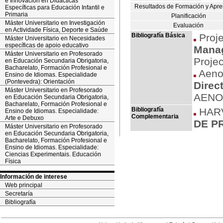
e Innovación en Didácticas
Resultados de Formación y Apre
Específicas para Educación Infantil e
Primaria
Planificación
Máster Universitario en Investigación
Evaluación
en Actividade Física, Deporte e Saúde
Bibliografía Básica
Proje
Máster Universitario en Necesidades
específicas de apoio educativo
Mana
Máster Universitario en Profesorado
Proje
en Educación Secundaria Obrigatoria,
Bacharelato, Formación Profesional e
Aeno
Ensino de Idiomas. Especialidade
(Pontevedra): Orientación
Direc
Máster Universitario en Profesorado
AENO
en Educación Secundaria Obrigatoria,
Bacharelato, Formación Profesional e
Bibliografía
HARV
Ensino de Idiomas. Especialidade:
Complementaria
Arte e Debuxo
DE P
Máster Universitario en Profesorado
en Educación Secundaria Obrigatoria,
Bacharelato, Formación Profesional e
Ensino de Idiomas. Especialidade:
Ciencias Experimentais. Educación
Física
Información de interese
Web principal
Secretaría
Bibliografía