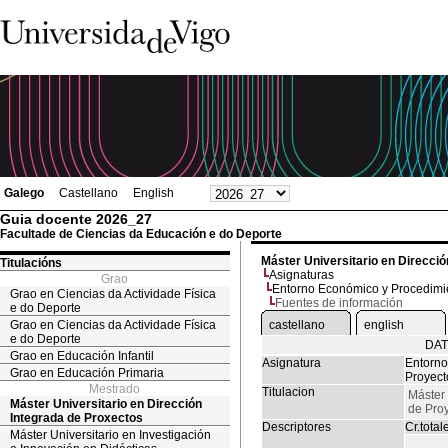
Galego
Castellano
English
Guia docente 2026_27
Facultade de Ciencias da Educación e do Deporte
Máster Universitario en Direcci
Titulacións
Asignaturas
Grao
Entorno Económico y Procedimien
Grao en Ciencias da Actividade Física
Fuentes de información
e do Deporte
Grao en Ciencias da Actividade Física
castellano
english
e do Deporte
DAT
Grao en Educación Infantil
Asignatura
Entorno
Grao en Educación Primaria
Proyect
Mestrado
Titulacion
Máster 
Máster Universitario en Dirección
de Pro
Integrada de Proxectos
Descriptores
Cr.total
Máster Universitario en Investigación