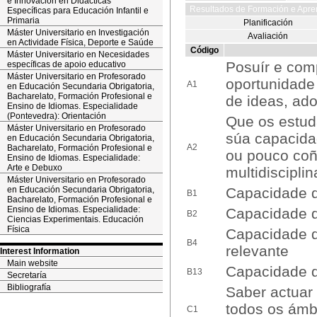
e Innovación en Didácticas
Resultados de Formación e Apre
Específicas para Educación Infantil e
Primaria
Planificación
Máster Universitario en Investigación
Avaliación
en Actividade Física, Deporte e Saúde
Código
Máster Universitario en Necesidades
Posuír e co
específicas de apoio educativo
Máster Universitario en Profesorado
oportunidade 
A1
en Educación Secundaria Obrigatoria,
Bacharelato, Formación Profesional e
de ideas, ado
Ensino de Idiomas. Especialidade
(Pontevedra): Orientación
Que os estud
Máster Universitario en Profesorado
súa capacida
en Educación Secundaria Obrigatoria,
A2
Bacharelato, Formación Profesional e
ou pouco coñ
Ensino de Idiomas. Especialidade:
Arte e Debuxo
multidiscipli
Máster Universitario en Profesorado
en Educación Secundaria Obrigatoria,
Capacidade d
B1
Bacharelato, Formación Profesional e
Ensino de Idiomas. Especialidade:
Capacidade d
B2
Ciencias Experimentais. Educación
Física
Capacidade d
B4
relevante
Interest Information
Main website
Capacidade d
B13
Secretaría
Bibliografía
Saber actuar
todos os ámbi
C1