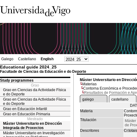
Galego
Castellano
English
Educational guide 2024_25
Facultade de Ciencias da Educación e do Deporte
Máster Universitario en Direcci
Study programmes
Materias
Grao
Contorna Económica e Procedem
Grao en Ciencias da Actividade Física
Resultados de Formación e Ap
e do Deporte
Grao en Ciencias da Actividade Física
galego
castellano
e do Deporte
DAT
Grao en Educación Infantil
Materia
Contorn
Grao en Educación Primaria
Proxect
Mestrado
Titulación
Máster 
Máster Universitario en Dirección
de Pro
Integrada de Proxectos
Descritores
Cr.totai
Máster Universitario en Investigación