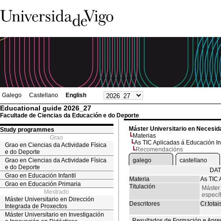
Galego
Castellano
English
Educational guide 2026_27
Facultade de Ciencias da Educación e do Deporte
Máster Universitario en Necesid
Study programmes
Materias
Grao
As TIC Aplicadas á Educación In
Grao en Ciencias da Actividade Física
Recomendacións
e do Deporte
Grao en Ciencias da Actividade Física
galego
castellano
e do Deporte
DAT
Grao en Educación Infantil
Materia
As TIC 
Grao en Educación Primaria
Titulación
Máster
Mestrado
especí
Máster Universitario en Dirección
Descritores
Cr.totai
Integrada de Proxectos
Máster Universitario en Investigación
Resultados de Formación e Apre