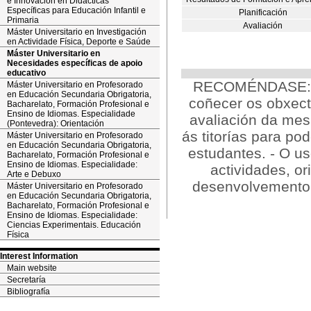
e Innovación en Didácticas
Específicas para Educación Infantil e
Planificación
Primaria
Avaliación
Máster Universitario en Investigación
en Actividade Física, Deporte e Saúde
Máster Universitario en
Necesidades específicas de apoio
educativo
RECOMÉNDASE: - A
Máster Universitario en Profesorado
en Educación Secundaria Obrigatoria,
coñecer os obxecti
Bacharelato, Formación Profesional e
Ensino de Idiomas. Especialidade
avaliación da mes
(Pontevedra): Orientación
ás titorías para po
Máster Universitario en Profesorado
en Educación Secundaria Obrigatoria,
estudantes. - O us
Bacharelato, Formación Profesional e
Ensino de Idiomas. Especialidade:
actividades, or
Arte e Debuxo
desenvolvemento d
Máster Universitario en Profesorado
en Educación Secundaria Obrigatoria,
Bacharelato, Formación Profesional e
Ensino de Idiomas. Especialidade:
Ciencias Experimentais. Educación
Física
Interest Information
Main website
Secretaría
Bibliografía