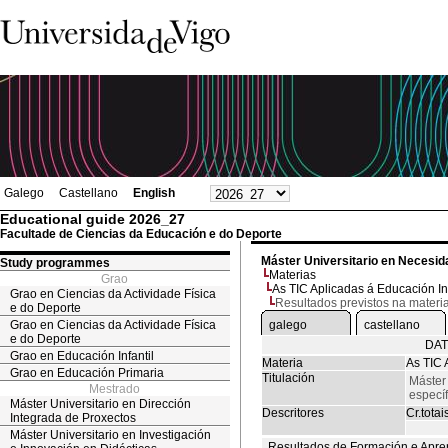
Galego
Castellano
English
Educational guide 2026_27
Facultade de Ciencias da Educación e do Deporte
Máster Universitario en Necesid
Study programmes
Materias
Grao
As TIC Aplicadas á Educación In
Grao en Ciencias da Actividade Física
Resultados previstos na materi
e do Deporte
Grao en Ciencias da Actividade Física
galego
castellano
e do Deporte
DAT
Grao en Educación Infantil
Materia
As TIC 
Grao en Educación Primaria
Titulación
Máster
Mestrado
especí
Máster Universitario en Dirección
Descritores
Cr.totai
Integrada de Proxectos
Máster Universitario en Investigación
Resultados de Formación e Apre