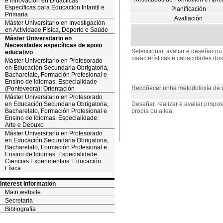
e Innovación en Didácticas
Específicas para Educación Infantil e
Planificación
Primaria
Avaliación
Máster Universitario en Investigación
en Actividade Física, Deporte e Saúde
Máster Universitario en
Necesidades específicas de apoio
Seleccionar, avaliar e deseñar ou
educativo
características e capacidades do
Máster Universitario en Profesorado
en Educación Secundaria Obrigatoria,
Bacharelato, Formación Profesional e
Ensino de Idiomas. Especialidade
Recoñecer unha metodoloxía de u
(Pontevedra): Orientación
Máster Universitario en Profesorado
en Educación Secundaria Obrigatoria,
Deseñar, realizar e avaliar prop
Bacharelato, Formación Profesional e
propia ou allea.
Ensino de Idiomas. Especialidade:
Arte e Debuxo
Máster Universitario en Profesorado
en Educación Secundaria Obrigatoria,
Bacharelato, Formación Profesional e
Ensino de Idiomas. Especialidade:
Ciencias Experimentais. Educación
Física
Interest Information
Main website
Secretaría
Bibliografía