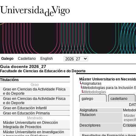
Galego
Castellano
English
Guia docente 2026_27
Facultade de Ciencias da Educación e do Deporte
Máster Universitario en Necesid
Titulacións
Asignaturas
Grao
Metodologías para la Inclusión 
Grao en Ciencias da Actividade Física
Metodologías
e do Deporte
Grao en Ciencias da Actividade Física
galego
castellano
e do Deporte
DAT
Grao en Educación Infantil
Asignatura
Metodol
Grao en Educación Primaria
Titulacion
Máster
Mestrado
específ
Máster Universitario en Dirección
Descriptores
Cr.total
Integrada de Proxectos
Máster Universitario en Investigación
Resultados de Formación y Apre