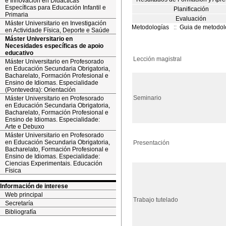
e Innovación en Didácticas
Específicas para Educación Infantil e
Planificación
Primaria
Evaluación
Máster Universitario en Investigación
Metodologías
::
Guia de metodol
en Actividade Física, Deporte e Saúde
Máster Universitario en
Necesidades específicas de apoio
educativo
Lección magistral
Máster Universitario en Profesorado
en Educación Secundaria Obrigatoria,
Bacharelato, Formación Profesional e
Ensino de Idiomas. Especialidade
(Pontevedra): Orientación
Seminario
Máster Universitario en Profesorado
en Educación Secundaria Obrigatoria,
Bacharelato, Formación Profesional e
Ensino de Idiomas. Especialidade:
Arte e Debuxo
Máster Universitario en Profesorado
en Educación Secundaria Obrigatoria,
Presentación
Bacharelato, Formación Profesional e
Ensino de Idiomas. Especialidade:
Ciencias Experimentais. Educación
Física
Información de interese
Web principal
Trabajo tutelado
Secretaría
Bibliografía