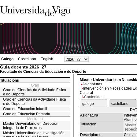
Galego
Castellano
English
Guia docente 2026_27
Facultade de Ciencias da Educación e do Deporte
Máster Universitario en Necesid
Titulacións
Asignaturas
Grao
Intervención en Necesidades Ed
Grao en Ciencias da Actividade Física
Cultural
e do Deporte
Contenidos
Grao en Ciencias da Actividade Física
e do Deporte
galego
castellano
Grao en Educación Infantil
DAT
Grao en Educación Primaria
Asignatura
Interve
Mestrado
Alumnos
Máster Universitario en Dirección
Titulacion
Máster
Integrada de Proxectos
específ
Máster Universitario en Investigación
Descriptores
Cr.total