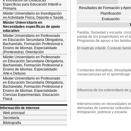
e Innovación en Didácticas
Específicas para Educación Infantil e
Resultados de Formación y Apre
Primaria
Máster Universitario en Investigación
Planificación
en Actividade Física, Deporte e Saúde
Evaluación
Máster Universitario en
Necesidades específicas de apoio
educativo
Familia, Sociedad y escuela: con
Máster Universitario en Profesorado
pareja de los progenitores en el á
en Educación Secundaria Obrigatoria,
Programas de apoyo a las familia
Bacharelato, Formación Profesional e
Ensino de Idiomas. Especialidade
El maltrato infantil. Contexto fami
(Pontevedra): Orientación
Máster Universitario en Profesorado
en Educación Secundaria Obrigatoria,
Bacharelato, Formación Profesional e
Ensino de Idiomas. Especialidade:
Conductas disruptivas, desadaptac
Arte e Debuxo
consecuencias en el aprendizaje 
Máster Universitario en Profesorado
en Educación Secundaria Obrigatoria,
Bacharelato, Formación Profesional e
Influencia de los estereotipos de
Ensino de Idiomas. Especialidade:
Ciencias Experimentais. Educación
Física
Intervenciones en necesidades es
Información de interese
derivadas de carencias culturales 
Inmigración, pobreza y escuela
Web principal
Secretaría
Bibliografía