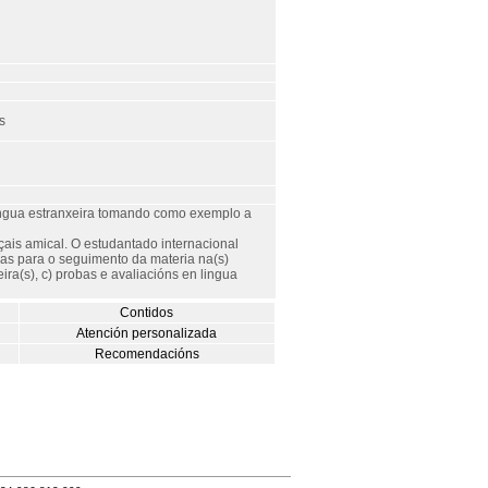
s
lingua estranxeira tomando como exemplo a
ais amical. O estudantado internacional
fías para o seguimento da materia na(s)
xeira(s), c) probas e avaliacións en lingua
Contidos
Atención personalizada
Recomendacións