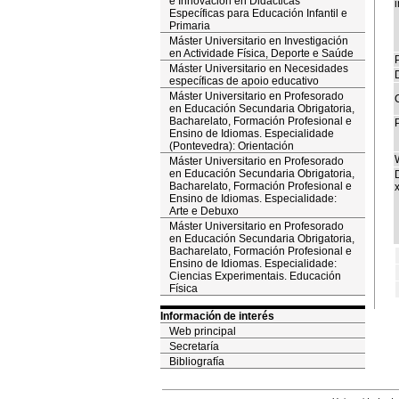
e Innovación en Didácticas
i
Específicas para Educación Infantil e
Primaria
Máster Universitario en Investigación
en Actividade Física, Deporte e Saúde
P
Máster Universitario en Necesidades
específicas de apoio educativo
Máster Universitario en Profesorado
en Educación Secundaria Obrigatoria,
Bacharelato, Formación Profesional e
Ensino de Idiomas. Especialidade
(Pontevedra): Orientación
Máster Universitario en Profesorado
en Educación Secundaria Obrigatoria,
Bacharelato, Formación Profesional e
x
Ensino de Idiomas. Especialidade:
Arte e Debuxo
Máster Universitario en Profesorado
en Educación Secundaria Obrigatoria,
Bacharelato, Formación Profesional e
Ensino de Idiomas. Especialidade:
Ciencias Experimentais. Educación
Física
Información de interés
Web principal
Secretaría
Bibliografía