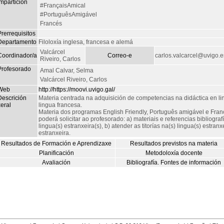
mpartición
#FrançaisAmical
#PortuguêsAmigável
Francés
rerrequisitos
Departamento
Filoloxía inglesa, francesa e alemá
Valcárcel
Coordinador/a
Correo-e
carlos.valcarcel@uvigo.e
Riveiro, Carlos
Profesorado
Amal Calvar, Selma
Valcárcel Riveiro, Carlos
Web
http://https://moovi.uvigo.gal/
Descrición
Materia centrada na adquisición de competencias na didáctica en 
eral
lingua francesa.
Materia dos programas English Friendly, Português amigável e Franç
poderá solicitar ao profesorado: a) materiais e referencias bibliogra
lingua(s) estranxeira(s), b) atender as titorías na(s) lingua(s) estran
estranxeira.
Resultados de Formación e Aprendizaxe
Resultados previstos na materia
Planificación
Metodoloxía docente
Avaliación
Bibliografía. Fontes de información