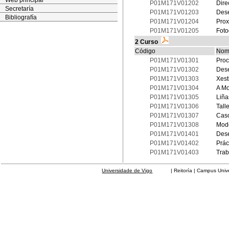
Web principal
P01M171V01202
Dire
Secretaría
P01M171V01203
Dese
Bibliografía
P01M171V01204
Prox
P01M171V01205
Foto
2 Curso
Código
Nom
P01M171V01301
Proc
P01M171V01302
Dese
P01M171V01303
Xest
P01M171V01304
A Mo
P01M171V01305
Liña
P01M171V01306
Tall
P01M171V01307
Caso
P01M171V01308
Mode
P01M171V01401
Dese
P01M171V01402
Prác
P01M171V01403
Trab
Universidade de Vigo
| Reitoría | Campus Universit