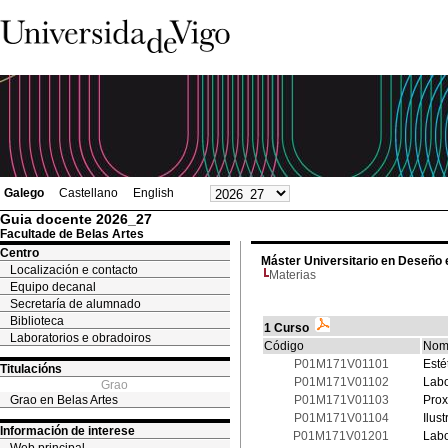
Galego
Castellano
English
Guia docente 2026_27
Facultade de Belas Artes
Centro
Máster Universitario en Deseño 
Localización e contacto
Materias
Equipo decanal
Secretaría de alumnado
Biblioteca
1 Curso
Laboratorios e obradoiros
Código
Nom
P01M171V01101
Esté
Titulacións
P01M171V01102
Labo
Grao
Grao en Belas Artes
P01M171V01103
Prox
P01M171V01104
Ilus
Información de interese
P01M171V01201
Labo