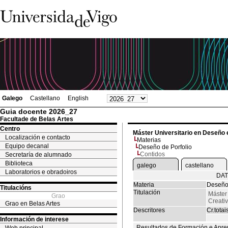
Galego
Castellano
English
Guia docente 2026_27
Facultade de Belas Artes
Centro
Máster Universitario en Deseño 
Localización e contacto
Materias
Equipo decanal
Deseño de Porfolio
Contidos
Secretaría de alumnado
Biblioteca
galego
castellano
Laboratorios e obradoiros
DAT
Materia
Deseño 
Titulacións
Titulación
Máster
Grao
Creati
Grao en Belas Artes
Descritores
Cr.totai
Información de interese
Resultados de Formación e Apre