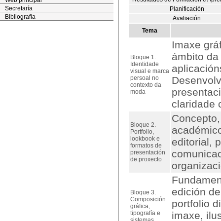
Web principal
Secretaría
Planificación
Bibliografía
Avaliación
Tema
Imaxe gráf
ámbito da 
Bloque 1.
Identidade
aplicación
visual e marca
persoal no
Desenvolve
contexto da
presentaci
moda
claridade 
Concepto, 
Bloque 2.
académico 
Portfolio,
lookbook e
editorial,
formatos de
comunicaci
presentación
de proxecto
organizaci
Fundamento
edición de
Bloque 3.
Composición
portfolio d
gráfica,
tipografía e
imaxe, ilu
sistemas