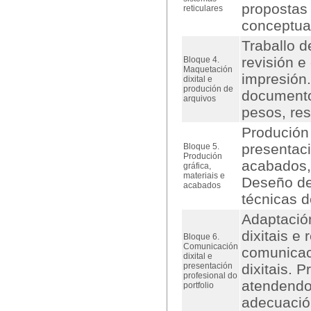
propostas 
reticulares
conceptuai
Traballo d
revisión e
Bloque 4.
Maquetación
impresión.
dixital e
produción de
documento
arquivos
pesos, res
Produción 
presentaci
Bloque 5.
Produción
acabados,
gráfica,
materiais e
Deseño de
acabados
técnicas d
Adaptación
dixitais e
Bloque 6.
Comunicación
comunicac
dixital e
presentación
dixitais. 
profesional do
atendendo 
portfolio
adecuació