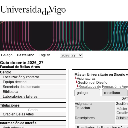
Galego
Castellano
English
Guia docente 2026_27
Facultad de Bellas Artes
Centro
Máster Universitario en Diseño 
Localización y contacto
Asignaturas
Equipo decanal
Gestión del Diseño
Resultados de Formación y Apr
Secretaría de alumnado
Biblioteca
galego
castellano
Laboratorios y talleres
DAT
Asignatura
Gestión
Titulaciones
Titulacion
Máster 
Grado
Creati
Grao en Belas Artes
Descriptores
Cr.total
Información de interés
Resultados de Formación y Apre