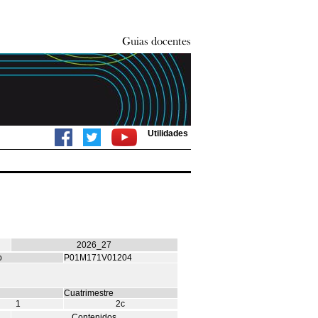
Utilidades
2026_27
o
P01M171V01204
Cuatrimestre
1
2c
Contenidos