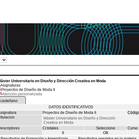
áster Universitario en Diseño y Dirección Creativa en Moda
Asignaturas
Proyectos de Diseño de Moda II
Atención personalizada
castellano
DATOS IDENTIFICATIVOS
signatura
Proyectos de Diseño de Moda II
Códig
itulacion
Máster Universitario en Diseño y Dirección
Creativa en Moda
escriptores
Cr.totales
Seleccione
Curso
6
OB
Resultados de Formación y Aprendizaje
Resultados previstos en la materia