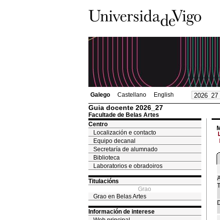
Galego
Castellano
English
Guia docente 2026_27
Facultade de Belas Artes
Centro
M
Localización e contacto
Equipo decanal
Secretaría de alumnado
Biblioteca
Laboratorios e obradoiros
A
Titulacións
T
Grao
Grao en Belas Artes
D
Información de interese