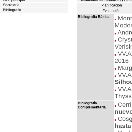
Web principal
Secretaría
Planificación
Bibliografía
Evaluación
Bibliografía Básica
Montf
Moder
Andr
Cryst
Verisi
VV.A
2016
Margu
VV.A
Silho
VV.A
Thyss
Bibliografía
Cerri
Complementaria
nuev
Cosg
hasta