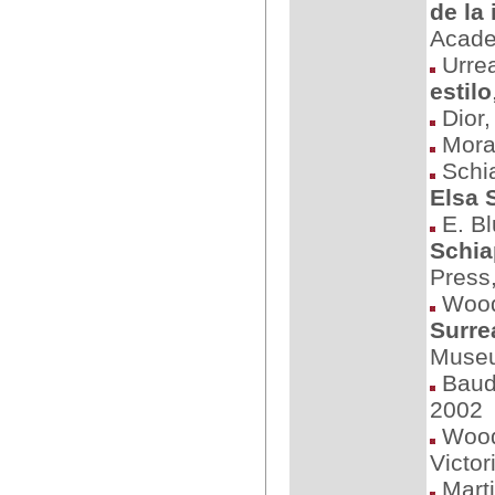
de la
Acade
Urre
estilo
Dior,
Mora
Schia
Elsa 
E. Bl
Schia
Press
Wood,
Surre
Museu
Baudo
2002
Wood
Victo
Marti