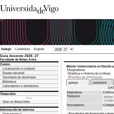
Galego
Castellano
English
Guia docente 2026_27
Facultade de Belas Artes
Centro
Máster Universitario en Diseño 
Localización e contacto
Asignaturas
Equipo decanal
Estética e Historia de la Moda
Fuentes de información
Secretaría de alumnado
Biblioteca
galego
castellano
Laboratorios e obradoiros
DAT
Asignatura
Estétic
Titulacións
Titulacion
Máster 
Grao
Creati
Grao en Belas Artes
Descriptores
Cr.total
Información de interese
Resultados de Formación y Apre