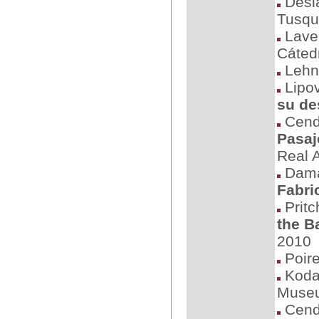
Desla
Tusqu
Lave
Cáted
Lehne
Lipov
su de
Cend
Pasaj
Real 
Dama
Fabri
Pritc
the B
2010
Poire
Koda,
Museu
Cend