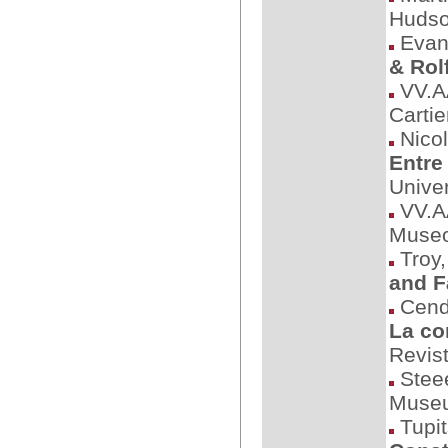
Hudso
Evans
& Rol
VV.A
Cartie
Nicol
Entre
Unive
VV.A
Museo
Troy,
and F
Cend
La co
Revis
Steee
Museu
Tupit