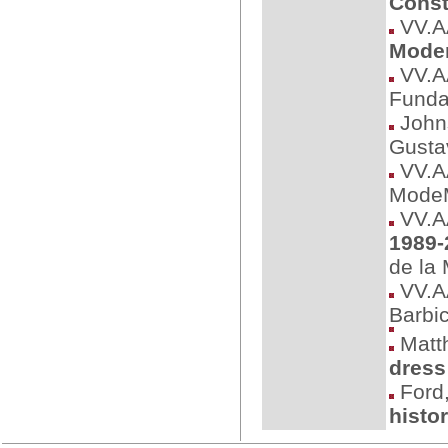
Const
VV.A
Mode
VV.A
Funda
Johns
Gustav
VV.A
Mode
VV.A
1989-
de la
VV.A
Barbi
Matt
dress
Ford,
histo