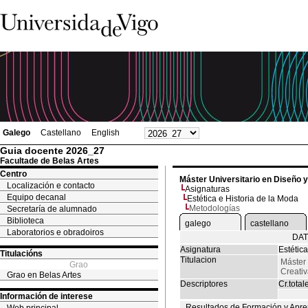
Galego
Castellano
English
Guia docente 2026_27
Facultade de Belas Artes
Centro
Máster Universitario en Diseño 
Localización e contacto
Asignaturas
Equipo decanal
Estética e Historia de la Moda
Metodologías
Secretaría de alumnado
Biblioteca
galego
castellano
Laboratorios e obradoiros
DAT
Asignatura
Estétic
Titulacións
Titulacion
Máster 
Grao
Creati
Grao en Belas Artes
Descriptores
Cr.total
Información de interese
Resultados de Formación y Apre