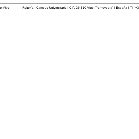
de Vigo
| Reitoría | Campus Universitario | C.P. 36.310 Vigo (Pontevedra) | España | Tlf: +