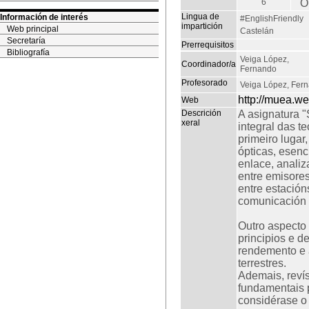
6
O
Lingua de
Información de interés
#EnglishFriendly
impartición
Web principal
Castelán
Secretaría
Prerrequisitos
Bibliografía
Veiga López,
Coordinador/a
Fernando
Profesorado
Veiga López, Fer
http://muea.w
Web
Descrición
A asignatura 
xeral
integral das t
primeiro lugar
ópticas, esenc
enlace, anali
entre emisore
entre estación
comunicación i
Outro aspecto 
principios e d
rendemento e a
terrestres.
Ademais, revís
fundamentais 
considérase o 