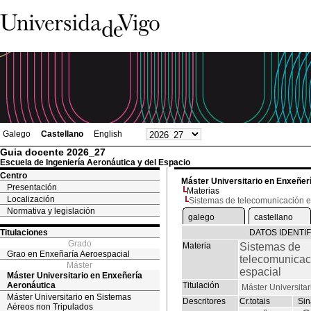
Galego
Castellano
English
Guia docente 2026_27
Escuela de Ingeniería Aeronáutica y del Espacio
Centro
Máster Universitario en Enxeñer
Presentación
Materias
Localización
Sistemas de telecomunicación e
Normativa y legislación
galego
castellano
Titulaciones
DATOS IDENTI
Grado
Materia
Sistemas de
Grao en Enxeñaría Aeroespacial
telecomunicac
Máster
espacial
Máster Universitario en Enxeñería
Aeronáutica
Titulación
Máster Universita
Máster Universitario en Sistemas
Descritores
Cr.totais
Sin
Aéreos non Tripulados