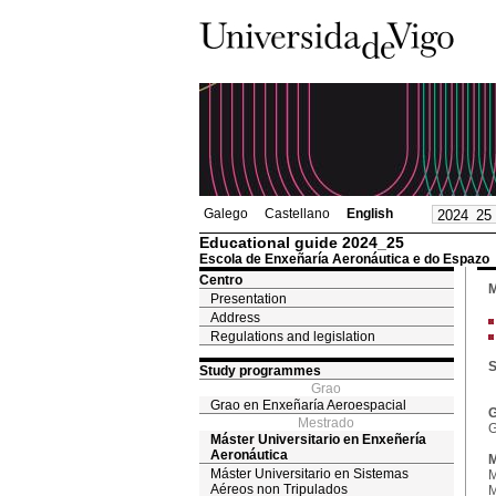
Galego
Castellano
English
Educational guide 2024_25
Escola de Enxeñaría Aeronáutica e do Espazo
Centro
M
Presentation
Address
Regulations and legislation
S
Study programmes
Grao
Grao en Enxeñaría Aeroespacial
G
Mestrado
G
Máster Universitario en Enxeñería
Aeronáutica
M
Máster Universitario en Sistemas
M
Aéreos non Tripulados
M