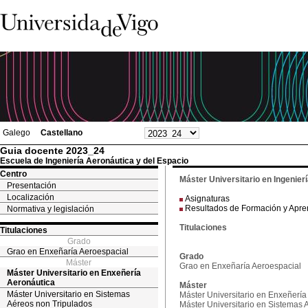
Galego
Castellano
Guia docente 2023_24
Escuela de Ingeniería Aeronáutica y del Espacio
Centro
Máster Universitario en Ingenier
Presentación
Localización
Asignaturas
Resultados de Formación y Apre
Normativa y legislación
Titulaciones
Titulaciones
Grado
Grao en Enxeñaría Aeroespacial
Grado
Máster
Grao en Enxeñaría Aeroespacial
Máster Universitario en Enxeñería
Aeronáutica
Máster
Máster Universitario en Sistemas
Máster Universitario en Enxeñería
Aéreos non Tripulados
Máster Universitario en Sistemas 