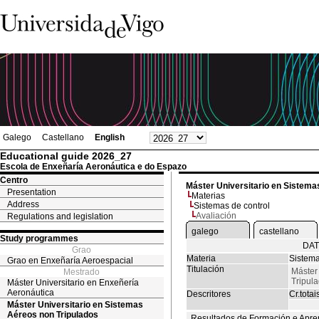
Galego
Castellano
English
Educational guide 2026_27
Escola de Enxeñaría Aeronáutica e do Espazo
Centro
Máster Universitario en Sistema
Presentation
Materias
Address
Sistemas de control
Avaliación
Regulations and legislation
galego
castellano
Study programmes
DAT
Grao
Materia
Sistema
Grao en Enxeñaría Aeroespacial
Titulación
Máster
Mestrado
Tripul
Máster Universitario en Enxeñería
Aeronáutica
Descritores
Cr.totai
Máster Universitario en Sistemas
Aéreos non Tripulados
Resultados de Formación e Apre