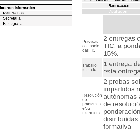
Planificación
Interest Information
Avaliación
Main website
Secretaría
Bibliografía
2 entregas 
Prácticas
TIC, a pond
con apoio
das TIC
15%.
1 entrega de
Traballo
tutelado
esta entreg
2 probas so
impartidos n
autónomas a
Resolución
de
de resolució
problemas
e/ou
ponderación
exercicios
distribuídas
formativa.