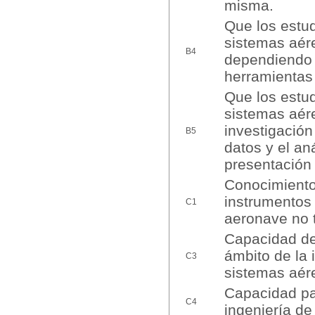
misma.
Que los estud
sistemas aére
B4
dependiendo d
herramientas 
Que los estud
sistemas aére
investigación
B5
datos y el an
presentación 
Conocimiento 
instrumentos 
C1
aeronave no t
Capacidad de 
ámbito de la 
C3
sistemas aére
Capacidad par
C4
ingeniería de