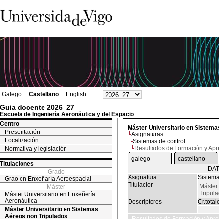
Galego
Castellano
English
Guia docente 2026_27
Escuela de Ingeniería Aeronáutica y del Espacio
Centro
Máster Universitario en Sistema
Presentación
Asignaturas
Localización
Sistemas de control
Resultados de Formación y Apr
Normativa y legislación
galego
castellano
Titulaciones
DAT
Grado
Asignatura
Sistema
Grao en Enxeñaría Aeroespacial
Titulacion
Máster 
Máster
Tripul
Máster Universitario en Enxeñería
Aeronáutica
Descriptores
Cr.total
Máster Universitario en Sistemas
Aéreos non Tripulados
Resultados de Formación y Apre