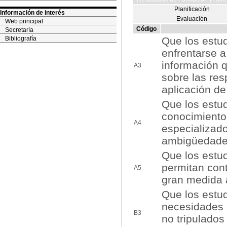
Planificación
Información de interés
Evaluación
Web principal
Código
Secretaría
Bibliografía
Que los estu
enfrentarse a
información q
A3
sobre las res
aplicación de
Que los estu
conocimiento
A4
especializado
ambigüedade
Que los estud
permitan con
A5
gran medida 
Que los estud
necesidades 
B3
no tripulados