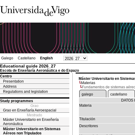
Galego
Castellano
English
Educational guide 2026_27
Escola de Enxeñaría Aeronáutica e do Espazo
Centro
Máster Universitario en Sistema
Presentation
Materias
Address
Fundamentos de sistemas aéreo
Regulations and legislation
galego
castellano
DATOS 
Study programmes
Materia
Grao
Grao en Enxeñaría Aeroespacial
Mestrado
Titulación
Máster Universitario en Enxeñería
Aeronáutica
Descritores
Máster Universitario en Sistemas
Aéreos non Tripulados