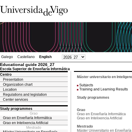
Galego
Castellano
English
Educational guide 2026_27
Escola Superior de Enxeñaría Informática
Centro
Máster universitario en Inteligenci
Presentation
Organization chart
Subjects
Training and Learning Results
Location
Regulations and legislation
Study programmes
Center services
Study programmes
Grao
Grao
Grao en Enxeñaría Informática
Grao en Enxeñaría Informática
Grao en Intelixencia Artificial
Grao en Intelixencia Artificial
Mestrado
Mestrado
Máster Universitario en Enxeñaría