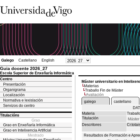
Galego
Castellano
English
Guia docente 2026_27
Escola Superior de Enxeñaría Informática
Centro
Máster universitario en Intelixenci
Presentación
Materias
Organigrama
Traballo Fin de Máster
Avaliación
Localización
Normativa e lexislación
galego
castellano
Servizos do centro
DAT
Materia
Traball
Titulacións
Titulación
Máster 
Grao
Descritores
Cr.totai
Grao en Enxeñaría Informática
Grao en Intelixencia Artificial
Mestrado
Resultados de Formación e Apre