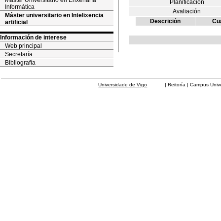
Máster Universitario en Enxeñaría
Planificación
Informática
Avaliación
Máster universitario en Intelixencia
Descrición
Cua
artificial
Información de interese
Web principal
Secretaría
Bibliografía
Universidade de Vigo
| Reitoría | Campus Universit