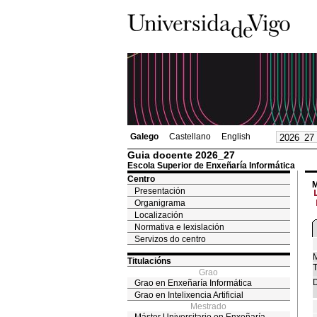
Galego
Castellano
English
Guia docente 2026_27
Escola Superior de Enxeñaría Informática
Centro
M
Presentación
Organigrama
Localización
Normativa e lexislación
Servizos do centro
M
Titulacións
T
Grao
D
Grao en Enxeñaría Informática
Grao en Intelixencia Artificial
Mestrado