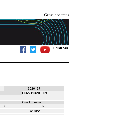
Utilidades
2026_27
O06M193V01309
Cuadrimestre
2
1c
Contidos