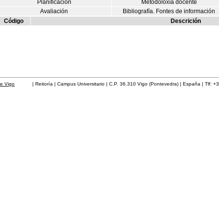
Planificación
Metodoloxía docente
Avaliación
Bibliografía. Fontes de información
Código
Descrición
de Vigo
| Reitoría | Campus Universitario | C.P. 36.310 Vigo (Pontevedra) | España | Tlf: +