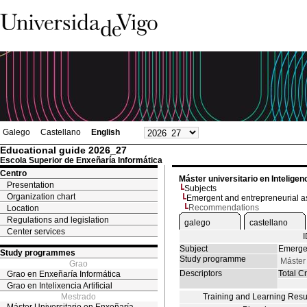
Galego
Castellano
English
Educational guide 2026_27
Escola Superior de Enxeñaría Informática
Centro
Máster universitario en Inteligenci
Presentation
Subjects
Organization chart
Emergent and entrepreneurial as
Recommendations
Location
Regulations and legislation
galego
castellano
Center services
Subject
Emergen
Study programmes
Study programme
Máster 
Grao
Descriptors
Total Cr
Grao en Enxeñaría Informática
Grao en Intelixencia Artificial
Mestrado
Training and Learning Resu