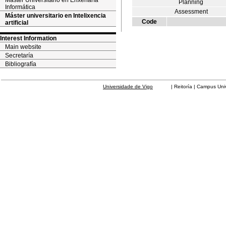
Máster Universitario en Enxeñaría
Planning
Informática
Assessment
Máster universitario en Intelixencia
Code
artificial
Interest Information
Main website
Secretaría
Bibliografía
Universidade de Vigo
| Reitoría | Campus Universit