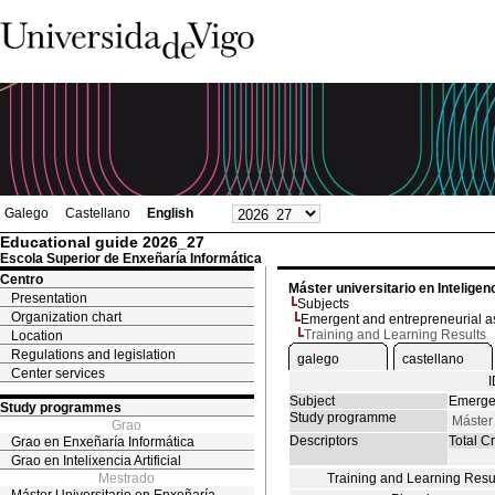
Galego
Castellano
English
Educational guide 2026_27
Escola Superior de Enxeñaría Informática
Centro
Máster universitario en Inteligenci
Presentation
Subjects
Organization chart
Emergent and entrepreneurial as
Training and Learning Results
Location
Regulations and legislation
galego
castellano
Center services
Subject
Emergen
Study programmes
Study programme
Máster 
Grao
Descriptors
Total Cr
Grao en Enxeñaría Informática
Grao en Intelixencia Artificial
Mestrado
Training and Learning Resu