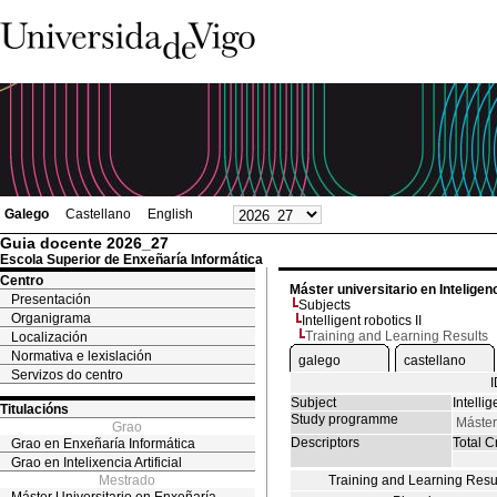
Galego
Castellano
English
Guia docente 2026_27
Escola Superior de Enxeñaría Informática
Centro
Máster universitario en Inteligenci
Presentación
Subjects
Organigrama
Intelligent robotics II
Training and Learning Results
Localización
Normativa e lexislación
galego
castellano
Servizos do centro
Subject
Intellig
Titulacións
Study programme
Máster 
Grao
Descriptors
Total Cr
Grao en Enxeñaría Informática
Grao en Intelixencia Artificial
Mestrado
Training and Learning Resu