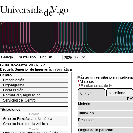
Galego
Castellano
English
Guia docente 2026_27
Escuela Superior de Ingeniería Informática
Centro
Máster universitario en Intelixenci
Presentación
Materias
Organigrama
Fundamentos de IA
Localización
galego
castellano
Normativa y legislación
DA
Servicios del Centro
Materia
Titulaciones
Titulación
Grado
Grao en Enxeñaría Informática
Descritores
Grao en Intelixencia Artificial
Máster
Lingua de impartición