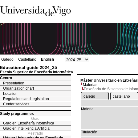
Galego
Castellano
English
Educational guide 2024_25
Escola Superior de Enxeñaría Informática
Centro
Máster Universitario en Enxeñar
Presentation
Materias
Organization chart
Enxeñaría de Sistemas de Infor
Location
galego
castellano
Regulations and legislation
Center services
Materia
Study programmes
Grao
Grao en Enxeñaría Informática
Grao en Intelixencia Artificial
Titulación
Mestrado