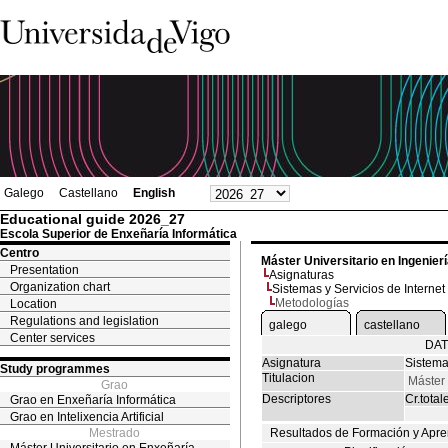
Galego
Castellano
English
Educational guide 2026_27
Escola Superior de Enxeñaría Informática
Centro
Máster Universitario en Ingenier
Presentation
Asignaturas
Organization chart
Sistemas y Servicios de Internet
Metodologías
Location
Regulations and legislation
galego
castellano
Center services
DAT
Asignatura
Sistema
Study programmes
Titulacion
Máster 
Grao
Descriptores
Cr.total
Grao en Enxeñaría Informática
Grao en Intelixencia Artificial
Mestrado
Resultados de Formación y Apre