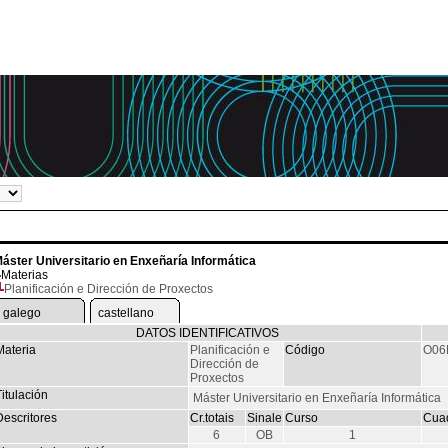
áster Universitario en Enxeñaría Informática
Materias
Planificación e Dirección de Proxectos
galego
castellano
DATOS IDENTIFICATIVOS
Materia
Planificación e
Código
O06
Dirección de
Proxectos
itulación
Máster Universitario en Enxeñaría Informática
Descritores
Cr.totais
Sinale
Curso
Cuad
6
OB
1