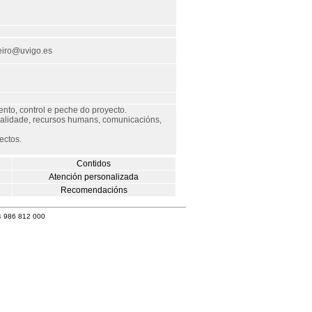
eiro@uvigo.es
ento, control e peche do proyecto.
 calidade, recursos humans, comunicacións,
ectos.
Contidos
Atención personalizada
Recomendacións
4 986 812 000