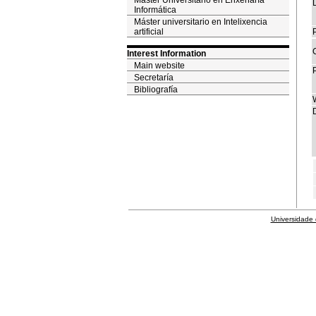
Máster Universitario en Enxeñaría
Informática
Máster universitario en Intelixencia
artificial
P
Interest Information
Main website
Secretaría
Bibliografía
D
Universidade 