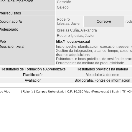
Lingua de impartición
Castelán
Galego
rerrequisitos
Rodeiro
Coordinador/a
Correo-e
jrod
Iglesias, Javier
Profesorado
Iglesias Cuña, Alexandra
Rodeiro Iglesias, Javier
Web
http://moovi.uvigo.gal
escrición xeral
Inicio, peche, planificación, execución, seguem
Xestión da integración, alcance, tempo, coste,
riscos e adquisicions.
Estándares e boas prácticas de xestión de prox
Ferramentas da mellora da productividade.
Resultados de Formación e Aprendizaxe
Resultados previstos na materia
Planificación
Metodoloxía docente
Avaliación
Bibliografía. Fontes de información
de Vigo
| Reitoría | Campus Universitario | C.P. 36.310 Vigo (Pontevedra) | Spain | Tlf: +3