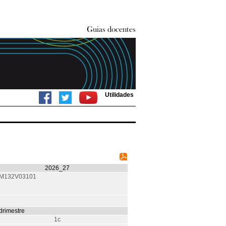
Utilidades
2026_27
M132V03101
rimestre
1c