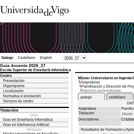
Galego
Castellano
English
Guia docente 2026_27
Escola Superior de Enxeñaría Informática
Centro
Máster Universitario en Ingenier
Presentación
Asignaturas
Organigrama
Planificación y Dirección de Pro
Atención personalizada
Localización
Normativa e lexislación
galego
castellano
Servizos do centro
DAT
Asignatura
Planifi
Titulacións
Titulacion
Máster 
Grao
Descriptores
Cr.total
Grao en Enxeñaría Informática
Grao en Intelixencia Artificial
Mestrado
Resultados de Formación y Apre