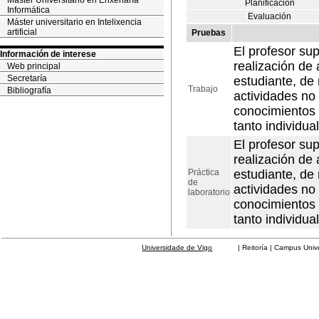
Máster Universitario en Enxeñaría
Planificación
Informática
Evaluación
Máster universitario en Intelixencia
artificial
Pruebas
El profesor su
Información de interese
realización de 
Web principal
Secretaría
estudiante, de
Trabajo
Bibliografía
actividades no
conocimientos y
tanto individu
El profesor su
realización de 
Práctica
estudiante, de
de
actividades no
laboratorio
conocimientos y
tanto individu
Universidade de Vigo
| Reitoría | Campus Universit