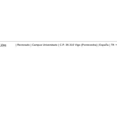
 Vigo
| Rectorado | Campus Universitario | C.P. 36.310 Vigo (Pontevedra) | España | Tlf: 