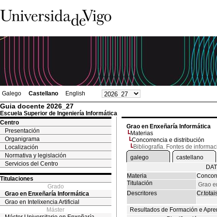
Galego
Castellano
English
Guia docente 2026_27
Escuela Superior de Ingeniería Informática
Centro
Grao en Enxeñaría Informática
Presentación
Materias
Organigrama
Concorrencia e distribución
Bibliografía. Fontes de informac
Localización
Normativa y legislación
galego
castellano
Servicios del Centro
DAT
Materia
Concorr
Titulaciones
Titulación
Grao e
Grado
Descritores
Cr.totai
Grao en Enxeñaría Informática
Grao en Intelixencia Artificial
Máster
Resultados de Formación e Apre