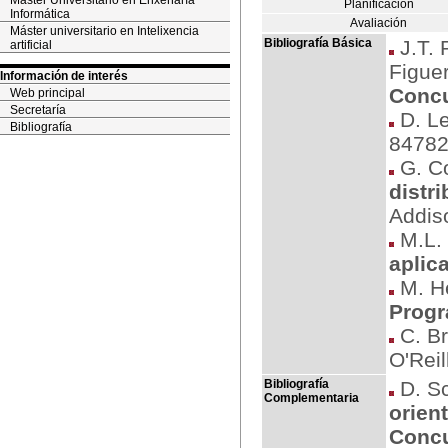
Máster Universitario en Enxeñaría
Planificación
Informática
Avaliación
Máster universitario en Intelixencia
Bibliografía Básica
J.T. 
artificial
Figue
Información de interés
Concu
Web principal
Secretaría
D. L
Bibliografía
84782
G. Co
distr
Addis
M.L. 
aplic
M. He
Prog
C. B
O'Reil
Bibliografía
D. Sc
Complementaria
orient
Concu