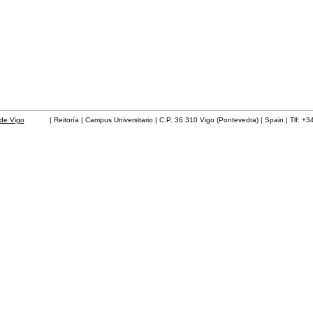
de Vigo
| Reitoría | Campus Universitario | C.P. 36.310 Vigo (Pontevedra) | Spain | Tlf: +3