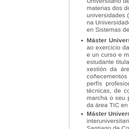
Universitario d
materias dos d
universidades (
na Universidad
en Sistemas de 
Máster Univer
ao exercicio d
e un curso e 
estudante titu
xestión da ár
coñecementos 
perfís profesi
técnicas, de c
marcha o seu p
da área TIC en
Máster Universi
interuniversita
Santiago de Co