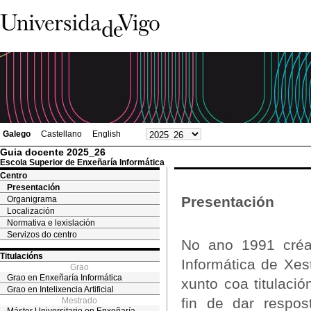
Galego
Castellano
English
Guia docente 2025_26
Escola Superior de Enxeñaría Informática
Centro
Presentación
Presentación
Organigrama
Localización
Normativa e lexislación
Servizos do centro
No ano 1991 créas
Titulacións
Informática de Xe
Grao
Grao en Enxeñaría Informática
xunto coa titulaci
Grao en Intelixencia Artificial
fin de dar respos
Mestrado