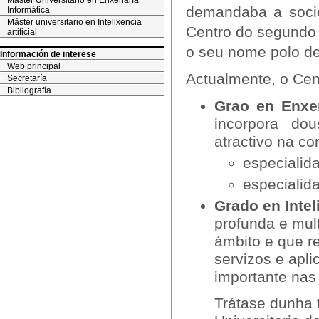
Máster Universitario en Enxeñaría
demandaba a socie
Informática
Máster universitario en Intelixencia
Centro do segundo c
artificial
o seu nome polo de
Información de interese
Web principal
Actualmente, o Cent
Secretaría
Bibliografía
Grao en Enxeñ
incorpora dou
atractivo na c
especialid
especialid
Grado en Inteli
profunda e mult
ámbito e que re
servizos e apli
importante nas 
Trátase dunha t